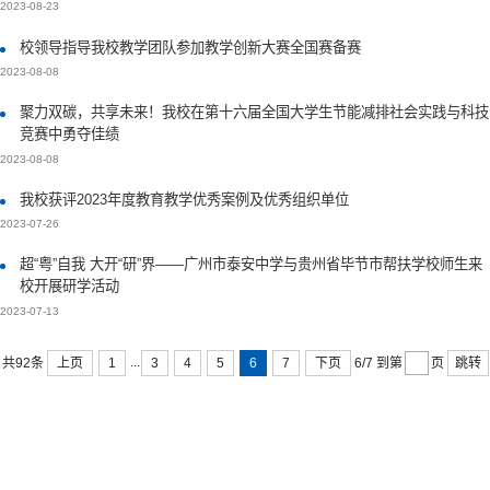
2023-08-23
校领导指导我校教学团队参加教学创新大赛全国赛备赛
2023-08-08
聚力双碳，共享未来！我校在第十六届全国大学生节能减排社会实践与科技
竞赛中勇夺佳绩
2023-08-08
我校获评2023年度教育教学优秀案例及优秀组织单位
2023-07-26
超“粤”自我 大开“研”界——广州市泰安中学与贵州省毕节市帮扶学校师生来
校开展研学活动
2023-07-13
...
上页
1
3
4
5
6
7
下页
跳转
共92条
6/7
到第
页