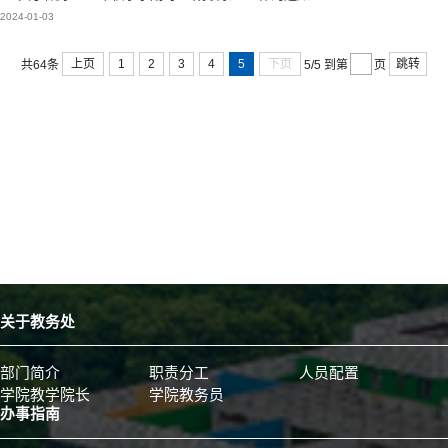
2024-01-03
上页
1
2
3
4
5
下页
跳转
共64条
5/5
到第
页
关于教务处
部门简介
职责分工
人员配置
学院教学院长
学院教务员
办事指南